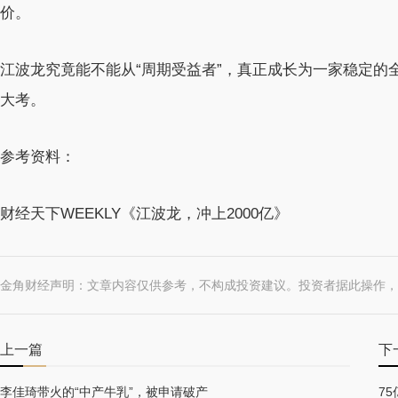
价。
江波龙究竟能不能从“周期受益者”，真正成长为一家稳定的
大考。
参考资料：
财经天下WEEKLY《江波龙，冲上2000亿》
金角财经声明：文章内容仅供参考，不构成投资建议。投资者据此操作，
上一篇
下
李佳琦带火的“中产牛乳”，被申请破产
7