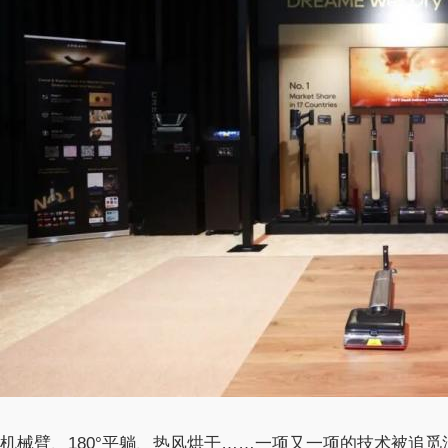
机械臂、180°平躺、热风烘干……一项又一项的技术被追