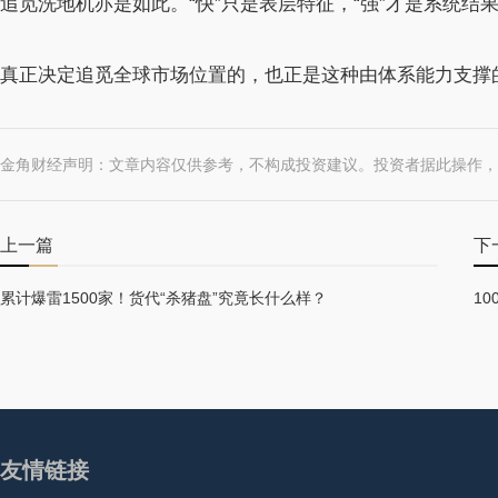
追觅洗地机亦是如此。“快”只是表层特征，“强”才是系统结
真正决定追觅全球市场位置的，也正是这种由体系能力支撑
金角财经声明：文章内容仅供参考，不构成投资建议。投资者据此操作，
上一篇
下
累计爆雷1500家！货代“杀猪盘”究竟长什么样？
1
友情链接