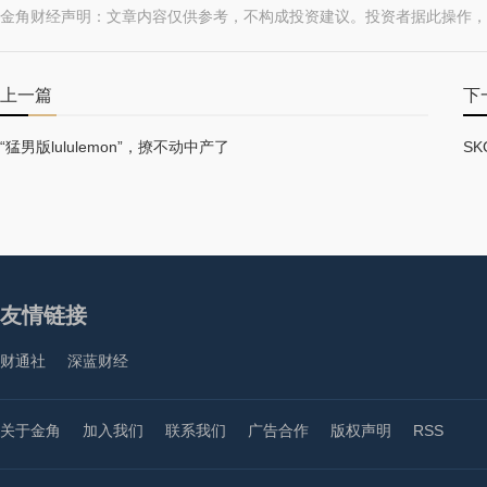
金角财经声明：文章内容仅供参考，不构成投资建议。投资者据此操作，
上一篇
下
“猛男版lululemon”，撩不动中产了
S
友情链接
财通社
深蓝财经
关于金角
加入我们
联系我们
广告合作
版权声明
RSS