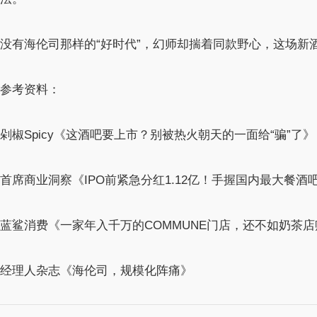
没有海伦司那样的“好时代”，幻师却揣着同款野心，这场新
参考资料：
剁椒Spicy《这酒吧要上市？别被热火朝天的一面给“骗”了》
首席商业洞察《IPO前紧急分红1.12亿！手握国内最大餐酒吧
蓝鲨消费《一家年入千万的COMMUNE门店，还不如奶茶
经理人杂志《海伦司，规模化阵痛》