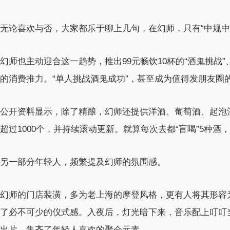
无论喜欢与否，大家都乐于聊上几句，在幻师，只有“中规中
幻师也主动迎合这一趋势，推出99元畅饮10杯的“酒鬼挑战
的消费推力。“单人挑战酒鬼成功”，甚至成为值得发朋友圈
公开资料显示，除了精酿，幻师还提供洋酒、葡萄酒、起泡
超过1000个，并持续滚动更新。就算每次去都“盲喝”5种酒
另一部分年轻人，频繁提及幻师的氛围感。
幻师的门店装潢，多为老上海的摩登风格，更有人将其形容为
了必不可少的仪式感。入夜后，灯光暗下来，音乐配上叮叮
出片，集齐了年轻人喜欢的聚会元素。