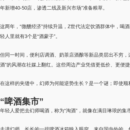
年新增40-50店，渗透二线及新兴市场”准备粮草。
这两年，“微醺经济”持续升温，Z世代法定饮酒群体中，喝酒比例
轻人里就有3个是“酒蒙子”。
但同一时间，便利店调酒、奶茶店酒酿等新品类层出不穷，连
酒”的风潮在社媒上翻红。这些周边产业凭借更低价、更便
在这样的夹缝中，幻师为何能逆势生长？是一个谜；即使顺
“啤酒集市”
年轻人爱把去幻师喝酒，称为“淘酒”，就像在满目琳琅的集
走进幻师，长长的一排啤酒冰箱映入眼帘，来自国内外的、