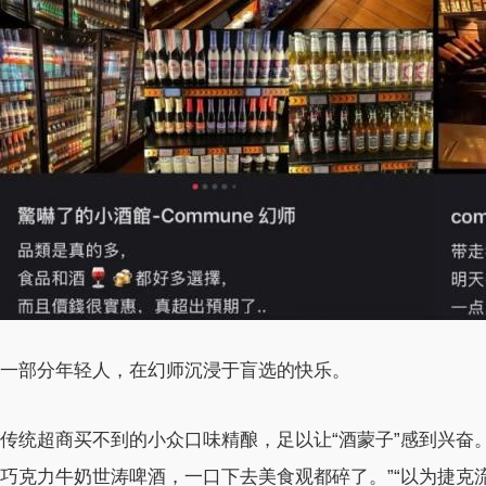
一部分年轻人，在幻师沉浸于盲选的快乐。
传统超商买不到的小众口味精酿，足以让“酒蒙子”感到兴奋
巧克力牛奶世涛啤酒，一口下去美食观都碎了。”“以为捷克