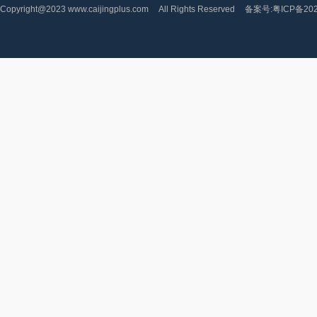
Copyright@2023 www.caijingplus.com
All Rights Reserved
备案号:粤ICP备202