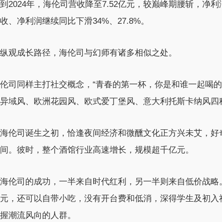
到2024年，海伦司营收降至7.52亿元，较巅峰期腰斩，净利润
收、净利润继续同比下滑34%、27.8%。
纵观成长路径，海伦司与幻师有诸多相似之处。
伦司同样主打社交概念，“青春的第一杯，你是和谁一起喝的
异域风、欧洲花园风、欧式爱丁堡风、意大利托斯卡纳风四
海伦司诞生之初，恰逢夜间经济和微醺文化正方兴未艾，好
间。彼时，整个酒馆行业高速增长，规模超千亿元。
海伦司的成功，一半来自时代红利，另一半则来自低价战略
元，还可以自带小吃，没有开台费和低消，深得学生及初入
握潮流风向的人群。