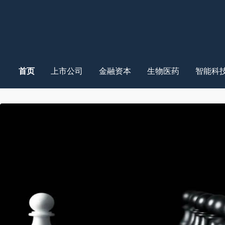
首页
上市公司
金融资本
生物医药
智能科